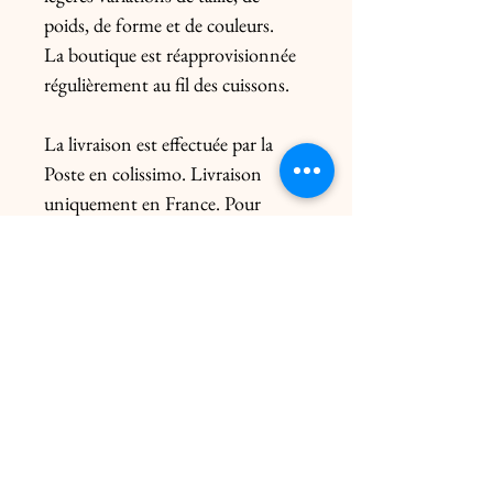
poids, de forme et de couleurs.

La boutique est réapprovisionnée 
régulièrement au fil des cuissons.

La livraison est effectuée par la 
Poste en colissimo. Livraison 
uniquement en France. Pour 
l’Europe, me contacter 
préalablement. Le prix de l’envoi 
diffère du poids de la pièce et de 
l’emballage.

Livraison click & collect gratuite 
dans les 2 ateliers uniquement sur 
rendez-vous