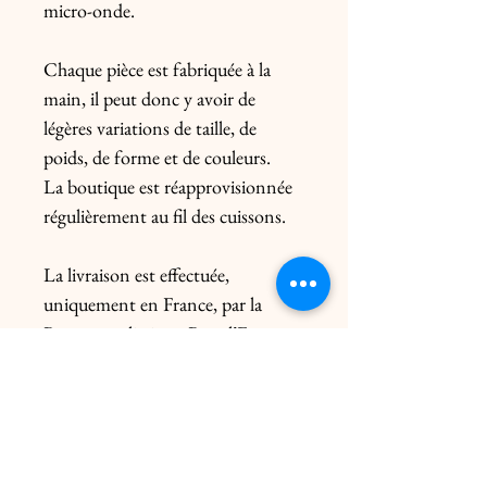
micro-onde.

Chaque pièce est fabriquée à la 
main, il peut donc y avoir de 
légères variations de taille, de 
poids, de forme et de couleurs.

La boutique est réapprovisionnée 
régulièrement au fil des cuissons.

La livraison est effectuée, 
uniquement en France, par la 
Poste en colissimo. Pour l’Europe, 
me contacter préalablement. Le 
prix de l’envoi diffère du poids de la 
pièce et de l’emballage.

Possibilité sur rendez-vous :
