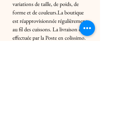
variations de taille, de poids, de 
forme et de couleurs.La boutique 
est réapprovisionnée régulièrement 
au fil des cuissons. La livraison est 
effectuée par la Poste en colissimo. 
Livraison uniquement en France. 
Pour l’Europe, me contacter 
préalablement. Le prix de l’envoi 
diffère du poids de la pièce et de 
l’emballage. Livraison click & 
collect gratuite dans les 2 ateliers 
uniquement sur rendez-vous