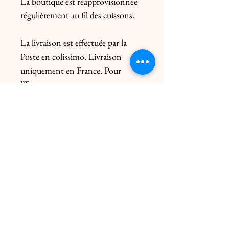
La boutique est réapprovisionnée
régulièrement au fil des cuissons.
La livraison est effectuée par la
Poste en colissimo. Livraison
uniquement en France. Pour
l’Europe, me contacter
préalablement. Le prix de l’envoi
diffère du poids de la pièce et de
l’emballage.
Livraison click & collect gratuite
dans les 2 ateliers uniquement sur
rendez-vous