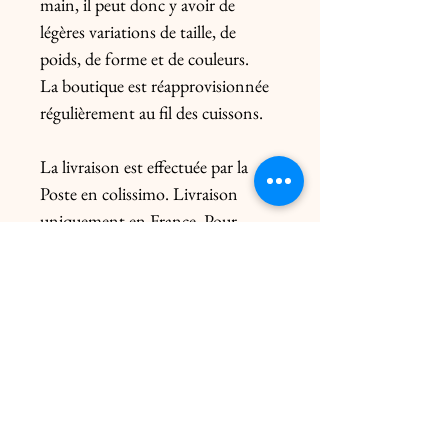
main, il peut donc y avoir de 
légères variations de taille, de 
poids, de forme et de couleurs.

La boutique est réapprovisionnée 
régulièrement au fil des cuissons.

La livraison est effectuée par la 
Poste en colissimo. Livraison 
uniquement en France. Pour 
l’Europe, me contacter 
préalablement. Le prix de l’envoi 
diffère du poids de la pièce et de 
l’emballage.

Livraison click & collect gratuite 
dans les 2 ateliers uniquement sur 
rendez-vous