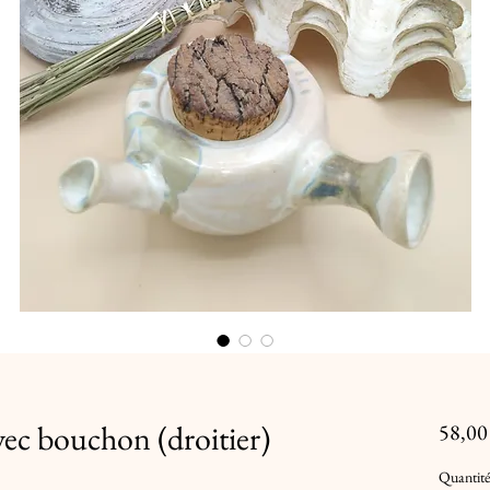
vec bouchon (droitier)
58,00
Quantité