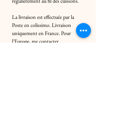
régulièrement au fil des cuissons.
La livraison est effectuée par la
Poste en colissimo. Livraison
uniquement en France. Pour
l’Europe, me contacter
préalablement. Le prix de l’envoi
diffère du poids de la pièce et de
l’emballage.
Livraison click & collect gratuite
dans les 2 ateliers uniquement sur
rendez-vous