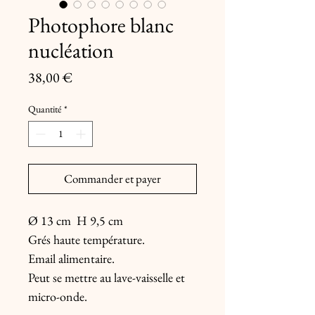
Photophore blanc
nucléation
Prix
38,00 €
Quantité
*
Commander et payer
Ø 13 cm  H 9,5 cm

Grés haute température.

Email alimentaire.

Peut se mettre au lave-vaisselle et 
micro-onde.
