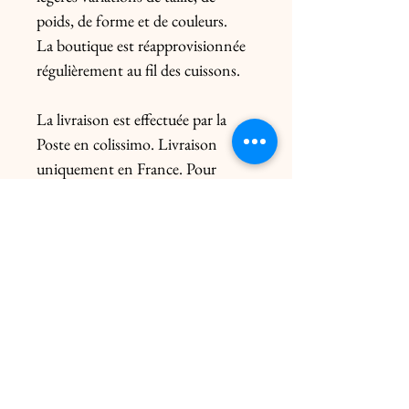
poids, de forme et de couleurs.

La boutique est réapprovisionnée 
régulièrement au fil des cuissons.

La livraison est effectuée par la 
Poste en colissimo. Livraison 
uniquement en France. Pour 
l’Europe, me contacter 
préalablement. Le prix de l’envoi 
diffère du poids de la pièce et de 
l’emballage.

Livraison click & collect gratuite 
dans les 2 ateliers uniquement sur 
rendez-vous