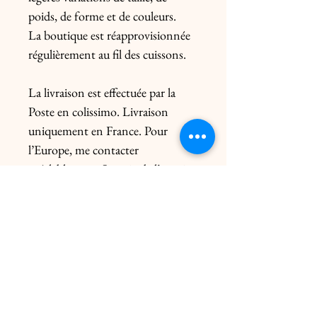
poids, de forme et de couleurs.

La boutique est réapprovisionnée 
régulièrement au fil des cuissons.

La livraison est effectuée par la 
Poste en colissimo. Livraison 
uniquement en France. Pour 
l’Europe, me contacter 
préalablement. Le prix de l’envoi 
diffère du poids de la pièce et de 
l’emballage.

Livraison click & collect gratuite 
dans les 2 ateliers uniquement sur 
rendez-vous

Livraison remise en mains Paris 