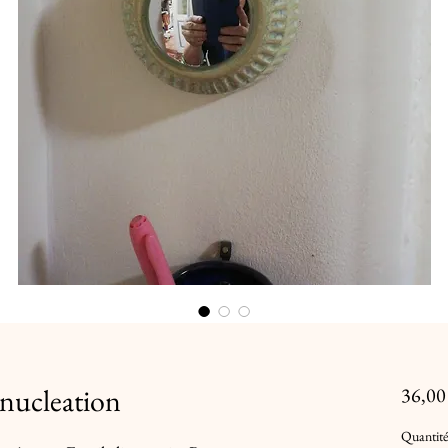
 nucleation
36,00
Quantité