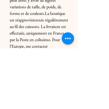
peut donc y avoir de légères 
variations de taille, de poids, de 
forme et de couleurs.La boutique 
est réapprovisionnée régulièrement 
au fil des cuissons. La livraison est 
effectuée, uniquement en France, 
par la Poste en colissimo. Pour 
l’Europe, me contacter 
préalablement. Le prix de l’envoi 
diffère du poids de la pièce et de 
l’emballage.

Possibilité sur rendez-vous :

- du click & collect gratuite dans 
les 2 ateliers.

- d'un coursier uniquement sur 
Paris intra-muros (8 euros)