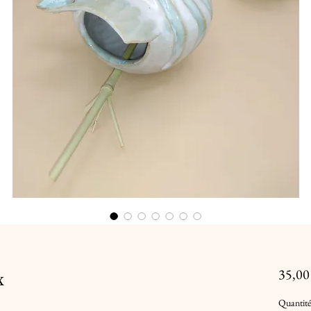
x
35,00
Quantité