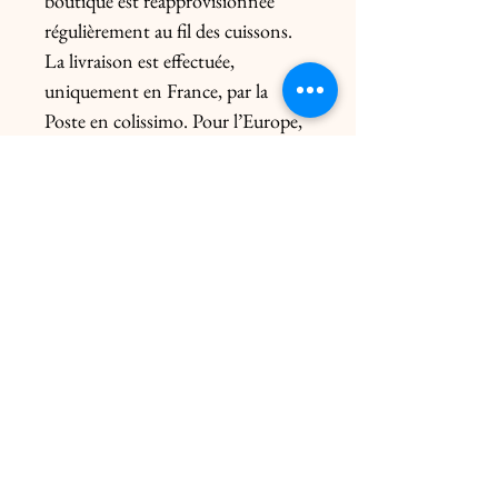
boutique est réapprovisionnée
régulièrement au fil des cuissons.
La livraison est effectuée,
uniquement en France, par la
Poste en colissimo. Pour l’Europe,
me contacter préalablement.
Le prix de l’envoi diffère du poids
de la pièce et de l’emballage.
Possibilité sur rendez-vous :- du
click & collect gratuite dans les 2
ateliers.- d'un coursier uniquement
sur Paris intra-muros (8 euros)
Mentions légales