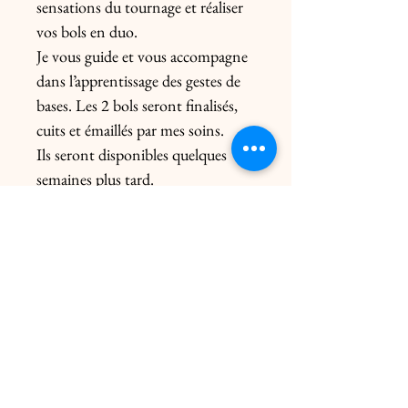
sensations du tournage et réaliser
vos bols en duo.
Je vous guide et vous accompagne
dans l’apprentissage des gestes de
bases. Les 2 bols seront finalisés,
cuits et émaillés par mes soins.
Ils seront disponibles quelques
semaines plus tard.
Prévoir 10 euros par personne en
supplément si reservation
dimanche ou jour férié
Carte valable 1 an à partir de la
date d'achat
Possibilité de décaler l'atelier 7
jours avant la date
prévue