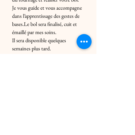
Je vous guide et vous accompagne
dans l’apprentissage des gestes de
bases.Le bol sera finalisé, cuit et
émaillé par mes soins.
Il sera disponible quelques
semaines plus tard.
Prevoir 10 euros en supplément si
reservation un dimache ou jour
férié.
Carte valable 1 an à partir de la
date d'achat
Possibilité de décaler l'atelier 7
jours avant la date
prévue