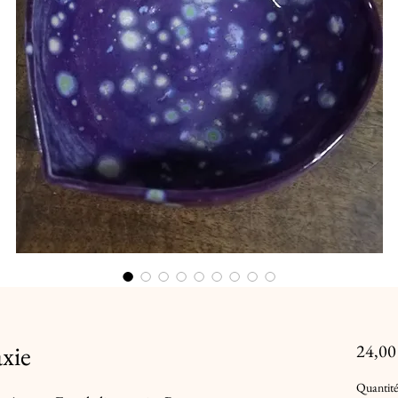
axie
24,00
Quantité